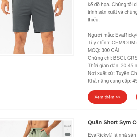
kế đồ họa. Chúng tôi đ
trình sản xuất và chún
thiểu.
Người mẫu: EvaRicky
Tùy chỉnh: OEM/ODM 
MOQ: 300 CÁI
Chứng chỉ: BSCI, G
Thời gian dẫn: 30-45 
Nơi xuất xứ: Tuyền C
Khả năng cung cấp: 4
Xem thêm >>
Quần Short Sym C
EvaRicky® là nhà sản 