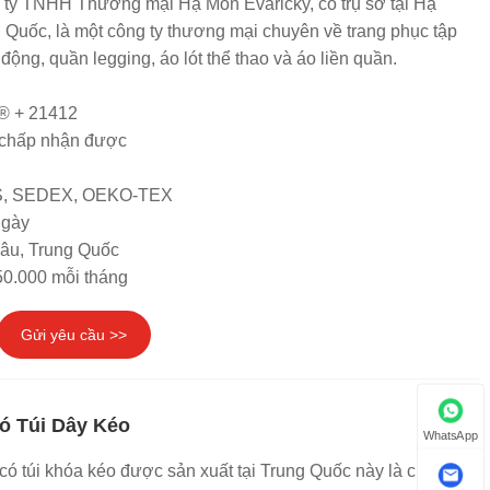
 ty TNHH Thương mại Hạ Môn Evaricky, có trụ sở tại Hạ
 Quốc, là một công ty thương mại chuyên về trang phục tập
động, quần legging, áo lót thể thao và áo liền quần.
® + 21412
chấp nhận được
RS, SEDEX, OEKO-TEX
ngày
hâu, Trung Quốc
50.000 mỗi tháng
Gửi yêu cầu >>
ó Túi Dây Kéo
WhatsApp
có túi khóa kéo được sản xuất tại Trung Quốc này là của