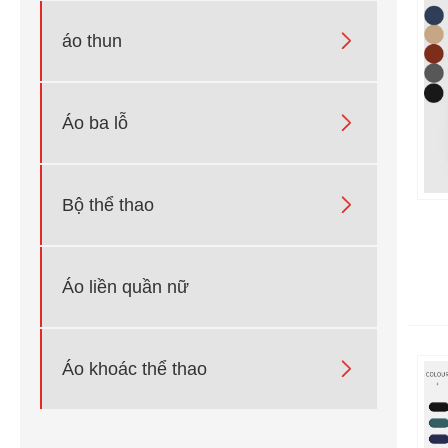

áo thun

Áo ba lỗ

Bộ thể thao
Áo liền quần nữ

Áo khoác thể thao