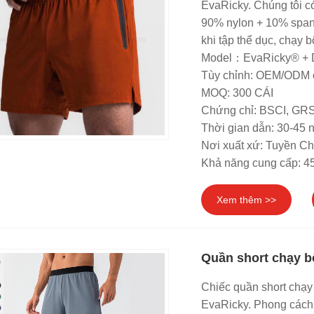
EvaRicky. Chúng tôi c
90% nylon + 10% spand
khi tập thể dục, chạy 
Model：EvaRicky® +
Tùy chỉnh: OEM/ODM 
MOQ: 300 CÁI
Chứng chỉ: BSCI, G
Thời gian dẫn: 30-45 
Nơi xuất xứ: Tuyền C
Khả năng cung cấp: 4
Xem thêm >>
Quần short chạy b
Chiếc quần short chạy
EvaRicky. Phong cách 