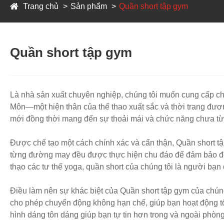
Trang chủ
Sản phẩm
Quần short tập gym
Quần short tập gym
Là nhà sản xuất chuyên nghiệp, chúng tôi muốn cung cấp cho
Môn—một hiện thân của thể thao xuất sắc và thời trang đươ
mới đồng thời mang đến sự thoải mái và chức năng chưa từ
Được chế tạo một cách chính xác và cẩn thận, Quần short tậ
từng đường may đều được thực hiện chu đáo để đảm bảo độ bề
thạo các tư thế yoga, quần short của chúng tôi là người bạn
Điều làm nên sự khác biệt của Quần short tập gym của chúng t
cho phép chuyển động không hạn chế, giúp bạn hoạt động tốt
hình dáng tôn dáng giúp bạn tự tin hơn trong và ngoài phòng