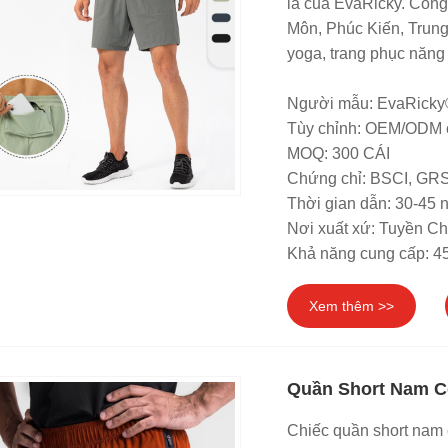
là của EvaRicky. Công
Môn, Phúc Kiến, Trung
yoga, trang phục năng 
Người mẫu: EvaRicky
Tùy chỉnh: OEM/ODM 
MOQ: 300 CÁI
Chứng chỉ: BSCI, G
Thời gian dẫn: 30-45 
Nơi xuất xứ: Tuyền C
Khả năng cung cấp: 4
Xem thêm >>
Quần Short Nam C
Chiếc quần short nam 