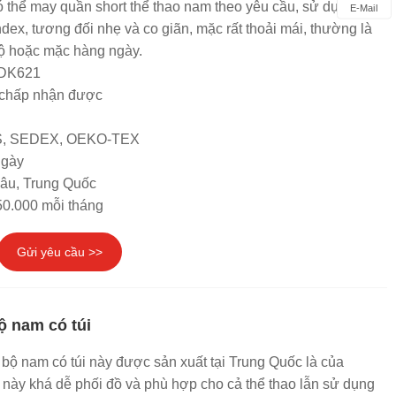
ó thể may quần short thể thao nam theo yêu cầu, sử dụng vải
E-Mail
ex, tương đối nhẹ và co giãn, mặc rất thoải mái, thường là
bộ hoặc mặc hàng ngày.
 DK621
chấp nhận được
RS, SEDEX, OEKO-TEX
ngày
hâu, Trung Quốc
50.000 mỗi tháng
Gửi yêu cầu >>
ộ nam có túi
 bộ nam có túi này được sản xuất tại Trung Quốc là của
này khá dễ phối đồ và phù hợp cho cả thể thao lẫn sử dụng