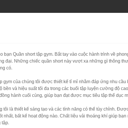
 bạn Quần short tập gym. Bắt tay vào cuộc hành trình về phon
ng đại. Những chiếc quần short này vượt xa những gì thông thư
ng có.
p gym của chúng tôi được thiết kế tỉ mỉ nhằm đáp ứng nhu cầu 
n và hiệu suất tối đa trong các buổi tập luyện cường độ cao. 
 đồng hành cuối cùng, giúp bạn đạt được mục tiêu tập thể dục m
ôi là thiết kế sáng tạo và các tính năng có thể tùy chỉnh. Được 
 nhất, bất kể hoạt động nào. Chất liệu vải thoáng khí giúp bạ
 tập.