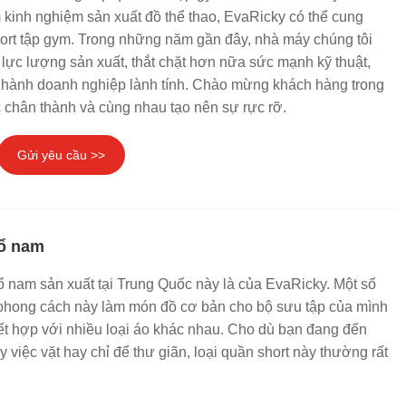
 kinh nghiệm sản xuất đồ thể thao, EvaRicky có thể cung
hort tập gym. Trong những năm gần đây, nhà máy chúng tôi
ực lượng sản xuất, thắt chặt hơn nữa sức mạnh kỹ thuật,
 hành doanh nghiệp lành tính. Chào mừng khách hàng trong
 chân thành và cùng nhau tạo nên sự rực rỡ.
Gửi yêu cầu >>
rổ nam
ổ nam sản xuất tại Trung Quốc này là của EvaRicky. Một số
phong cách này làm món đồ cơ bản cho bộ sưu tập của mình
kết hợp với nhiều loại áo khác nhau. Cho dù bạn đang đến
y việc vặt hay chỉ để thư giãn, loại quần short này thường rất