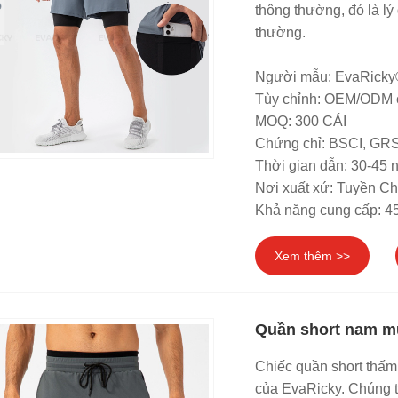
thông thường, đó là l
thường.
Người mẫu: EvaRicky
Tùy chỉnh: OEM/ODM 
MOQ: 300 CÁI
Chứng chỉ: BSCI, G
Thời gian dẫn: 30-45 
Nơi xuất xứ: Tuyền C
Khả năng cung cấp: 4
Xem thêm >>
Quần short nam m
Chiếc quần short thấm
của EvaRicky. Chúng tô