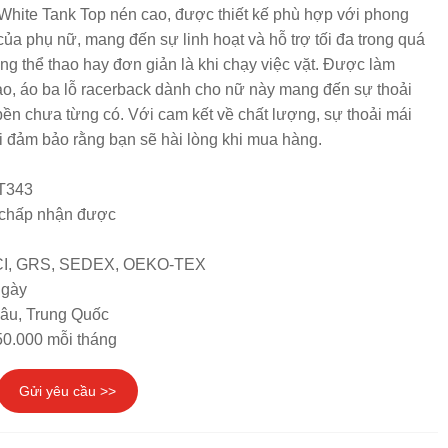
 White Tank Top nén cao, được thiết kế phù hợp với phong
a phụ nữ, mang đến sự linh hoạt và hỗ trợ tối đa trong quá
động thể thao hay đơn giản là khi chạy việc vặt. Được làm
ao, áo ba lỗ racerback dành cho nữ này mang đến sự thoải
bền chưa từng có. Với cam kết về chất lượng, sự thoải mái
i đảm bảo rằng bạn sẽ hài lòng khi mua hàng.
T343
chấp nhận được
SCI, GRS, SEDEX, OEKO-TEX
ngày
hâu, Trung Quốc
50.000 mỗi tháng
Gửi yêu cầu >>