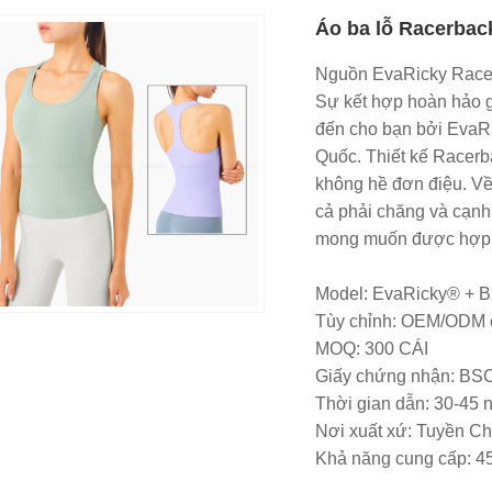
Áo ba lỗ Racerback
Nguồn EvaRicky Racer
Sự kết hợp hoàn hảo g
đến cho bạn bởi EvaRi
Quốc. Thiết kế Racerba
không hề đơn điệu. Về 
cả phải chăng và cạnh t
mong muốn được hợp t
Model: EvaRicky® + 
Tùy chỉnh: OEM/ODM 
MOQ: 300 CÁI
Giấy chứng nhận: B
Thời gian dẫn: 30-45 
Nơi xuất xứ: Tuyền C
Khả năng cung cấp: 4