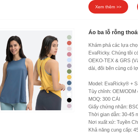
Xem thêm >>
Áo ba lỗ rỗng thoá
Khám phá các lựa chọn 
EvaRicky. Chúng tôi c
OEKO-TEX & GRS (Vải 
dài, đôi bên cùng có lợ
Model: EvaRicky® + 
Tùy chỉnh: OEM/ODM 
MOQ: 300 CÁI
Giấy chứng nhận: B
Thời gian dẫn: 30-45 
Nơi xuất xứ: Tuyền C
Khả năng cung cấp: 4