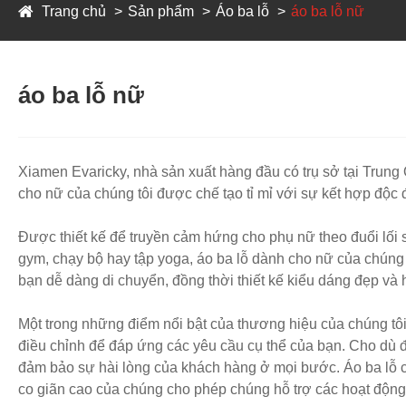
Trang chủ
Sản phẩm
Áo ba lỗ
áo ba lỗ nữ
áo ba lỗ nữ
Xiamen Evaricky, nhà sản xuất hàng đầu có trụ sở tại Trung
cho nữ của chúng tôi được chế tạo tỉ mỉ với sự kết hợp độc đ
Được thiết kế để truyền cảm hứng cho phụ nữ theo đuổi lối 
gym, chạy bộ hay tập yoga, áo ba lỗ dành cho nữ của chúng 
bạn dễ dàng di chuyển, đồng thời thiết kế kiểu dáng đẹp và 
Một trong những điểm nổi bật của thương hiệu của chúng tôi l
điều chỉnh để đáp ứng các yêu cầu cụ thể của bạn. Cho dù đ
đảm bảo sự hài lòng của khách hàng ở mọi bước. Áo ba lỗ c
co giãn cao của chúng cho phép chúng hỗ trợ các hoạt động