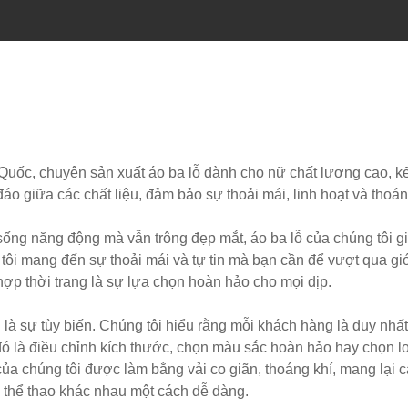
 Quốc, chuyên sản xuất áo ba lỗ dành cho nữ chất lượng cao, k
áo giữa các chất liệu, đảm bảo sự thoải mái, linh hoạt và thoán
sống năng động mà vẫn trông đẹp mắt, áo ba lỗ của chúng tôi gi
tôi mang đến sự thoải mái và tự tin mà bạn cần để vượt qua g
hợp thời trang là sự lựa chọn hoàn hảo cho mọi dịp.
à sự tùy biến. Chúng tôi hiểu rằng mỗi khách hàng là duy nhất,
ó là điều chỉnh kích thước, chọn màu sắc hoàn hảo hay chọn lo
ủa chúng tôi được làm bằng vải co giãn, thoáng khí, mang lại
 thể thao khác nhau một cách dễ dàng.