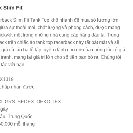
 Slim Fit
back Slim Fit Tank Top khô nhanh để mua số lượng lớn.
iữa sự thoải mái, chất lượng và phong cách, được mang
cky®, một trong những nhà cung cấp hàng đầu tại Trung
ck trên chiếc áo tank top racerback này rất bắt mắt và sẽ
giá cả, áo ba lỗ tập luyện dành cho nữ của chúng tôi có giá
ranh, mang lại giá trị lớn cho số tiền bạn bỏ ra. Chúng tôi
ác với bạn.
BX1319
chấp nhận được
SCI, GRS, SEDEX, OEKO-TEX
ngày
hâu, Trung Quốc
50.000 mỗi tháng