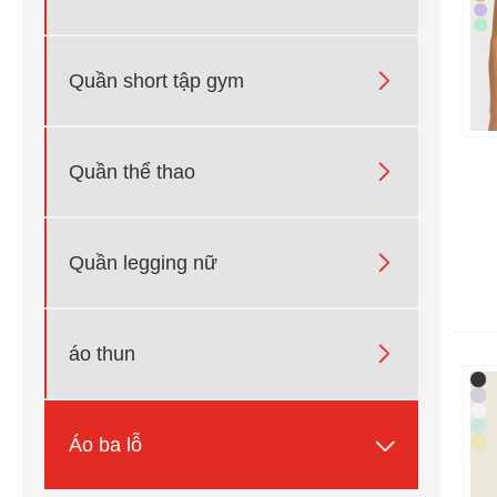

Quần short tập gym

Quần thể thao

Quần legging nữ

áo thun

Áo ba lỗ