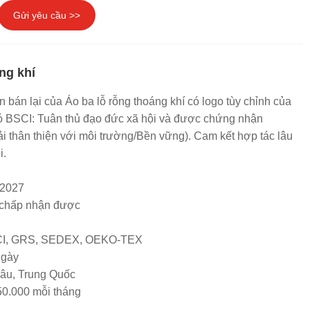
Gửi yêu cầu >>
ng khí
bán lại của Áo ba lỗ rỗng thoáng khí có logo tùy chỉnh của
ó BSCI: Tuân thủ đạo đức xã hội và được chứng nhận
thân thiện với môi trường/Bền vững). Cam kết hợp tác lâu
i.
S2027
chấp nhận được
SCI, GRS, SEDEX, OEKO-TEX
ngày
hâu, Trung Quốc
50.000 mỗi tháng