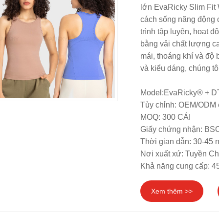
lớn EvaRicky Slim Fit
cách sống năng động củ
trình tập luyện, hoạt 
bằng vải chất lượng c
mái, thoáng khí và độ 
và kiểu dáng, chúng tô
Model:EvaRicky® + D
Tùy chỉnh: OEM/ODM 
MOQ: 300 CÁI
Giấy chứng nhận: B
Thời gian dẫn: 30-45 
Nơi xuất xứ: Tuyền C
Khả năng cung cấp: 4
Xem thêm >>