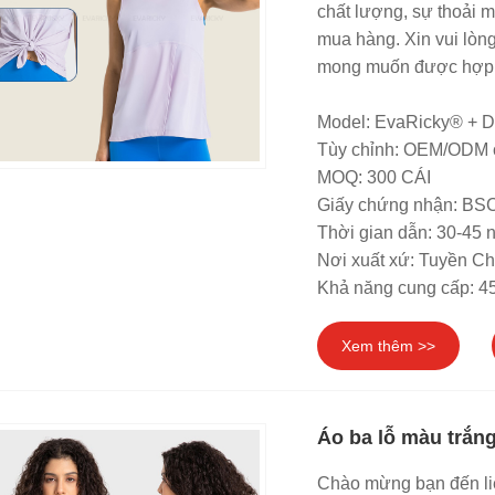
chất lượng, sự thoải m
mua hàng. Xin vui lòng
mong muốn được hợp t
Model: EvaRicky® + 
Tùy chỉnh: OEM/ODM 
MOQ: 300 CÁI
Giấy chứng nhận: B
Thời gian dẫn: 30-45 
Nơi xuất xứ: Tuyền C
Khả năng cung cấp: 4
Xem thêm >>
Áo ba lỗ màu trắng
Chào mừng bạn đến liê