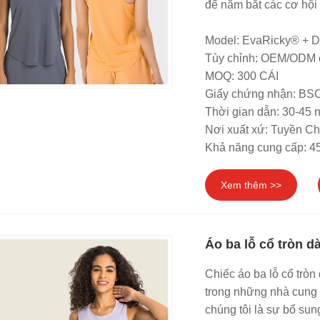
để nắm bắt các cơ hội 
Model: EvaRicky® + 
Tùy chỉnh: OEM/ODM 
MOQ: 300 CÁI
Giấy chứng nhận: B
Thời gian dẫn: 30-45 
Nơi xuất xứ: Tuyền C
Khả năng cung cấp: 4
Xem thêm >>
Áo ba lỗ cổ tròn 
Chiếc áo ba lỗ cổ trò
trong những nhà cung 
chúng tôi là sự bổ sun