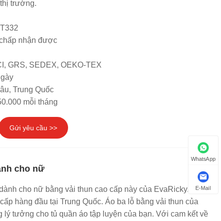
thị trường.
DT332
chấp nhận được
SCI, GRS, SEDEX, OEKO-TEX
ngày
hâu, Trung Quốc
50.000 mỗi tháng
Gửi yêu cầu >>
WhatsApp
dành cho nữ
E-Mail
n dành cho nữ bằng vải thun cao cấp này của EvaRicky. Một
cấp hàng đầu tại Trung Quốc. Áo ba lỗ bằng vải thun của
g lý tưởng cho tủ quần áo tập luyện của bạn. Với cam kết về