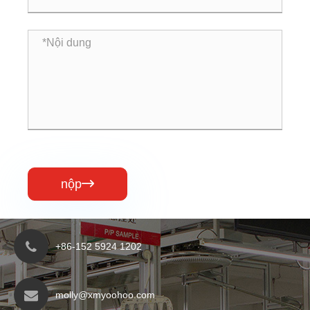
nộp

+86-152 5924 1202
molly@xmyoohoo.com