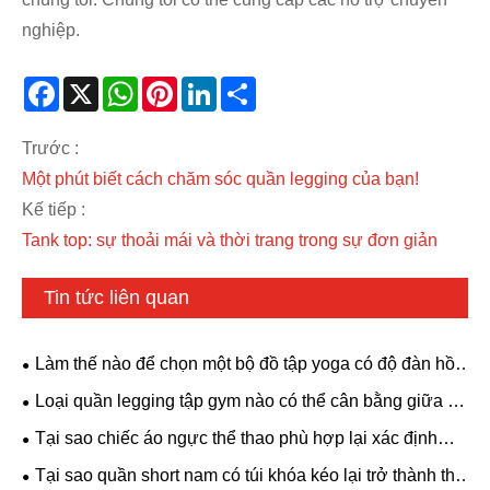
nghiệp.
Facebook
X
WhatsApp
Pinterest
LinkedIn
Share
Trước :
Một phút biết cách chăm sóc quần legging của bạn!
Kế tiếp :
Tank top: sự thoải mái và thời trang trong sự đơn giản
Tin tức liên quan
Làm thế nào để chọn một bộ đồ tập yoga có độ đàn hồi
cao, thoáng khí? Kiểu dáng hở lưng kèm áo ngực có đệm
Loại quần legging tập gym nào có thể cân bằng giữa sự
phù hợp với mọi nhu cầu tập luyện.
thoải mái và tính thẩm mỹ?
Tại sao chiếc áo ngực thể thao phù hợp lại xác định
hiệu suất trang phục năng động của bạn?
Tại sao quần short nam có túi khóa kéo lại trở thành thứ