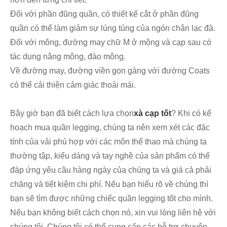
Đối với phần đũng quần, có thiết kế cắt ở phần đũng
quần có thể làm giảm sự lúng túng của ngón chân lạc đà.
Đối với mông, đường may chữ M ở mông và cạp sau có
tác dụng nâng mông, đào mông.
Về đường may, đường viền gọn gàng với đường Coats
có thể cải thiện cảm giác thoải mái.
Bây giờ bạn đã biết cách lựa chọn
xà cạp tốt
? Khi có kế
hoạch mua quần legging, chúng ta nên xem xét các đặc
tính của vải phù hợp với các môn thể thao mà chúng ta
thường tập, kiểu dáng và tay nghề của sản phẩm có thể
đáp ứng yêu cầu hàng ngày của chúng ta và giá cả phải
chăng và tiết kiệm chi phí. Nếu bạn hiểu rõ về chúng thì
bạn sẽ tìm được những chiếc quần legging tốt cho mình.
Nếu bạn không biết cách chọn nó, xin vui lòng liên hệ với
chúng tôi. Chúng tôi có thể cung cấp các hỗ trợ chuyên