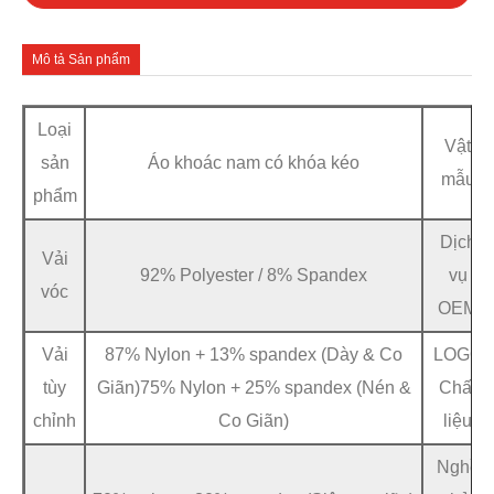
Mô tả Sản phẩm
Loại
Vật
sản
Áo khoác nam có khóa kéo
mẫu
phẩm
Dịch
Vải
92% Polyester / 8% Spandex
vụ
vóc
OEM
Vải
87% Nylon + 13% spandex (Dày & Co
LOGO
tùy
Giãn)75% Nylon + 25% spandex (Nén &
Chất
chỉnh
Co Giãn)
liệu
Nghề