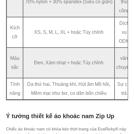
70% nylon + 30% spandex (Siêu co giãn)
thủ
công
Dịch
Kích
XS, S, M, L, XL + hoặc Tùy chỉnh
vụ
cỡ
ODM
Màu
vận
Đen, Xám nhạt + hoặc Tùy chỉnh
sắc
chuyển
Tính
Da thứ hai, Thoáng khí, Hút ẩm Mồ hôi,
Sự chi
năng
Mềm mại như bơ, co dãn bốn chiều
trả
Ý tưởng thiết kế áo khoác nam Zip Up
Chiếc áo khoác nam có khóa kéo thời trang của EvaRicky® này