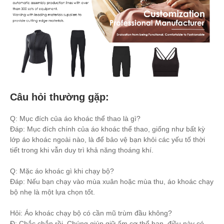
Câu hỏi thường gặp:
Q: Mục đích của áo khoác thể thao là gì?
Đáp: Mục đích chính của áo khoác thể thao, giống như bất kỳ
lớp áo khoác ngoài nào, là để bảo vệ bạn khỏi các yếu tố thời
tiết trong khi vẫn duy trì khả năng thoáng khí.
Q: Mặc áo khoác gì khi chạy bộ?
Đáp: Nếu bạn chạy vào mùa xuân hoặc mùa thu, áo khoác chạy
bộ nhẹ là một lựa chọn tốt.
Hỏi: Áo khoác chạy bộ có cần mũ trùm đầu không?
Đ: Chắc chắn rồi. Chúng giúp giữ ấm cơ thể bạn, điều này có