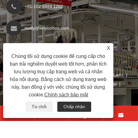
+86-152 5924 1202
molly@xmyoohoo.com
Số 98 Xiangxing Rd, Quận Xiang Khănan, Phúc
X
Kiến, Trung Quốc. 361101
Chúng tôi sử dụng cookie để cung cấp cho
bạn trải nghiệm duyệt web tốt hơn, phân tích
lưu lượng truy cập trang web và cá nhân
Bản quyền © 2024 Xiamen Evaricky Trading Co.
Links
|
hóa nội dung. Bằng cách sử dụng trang web
Sitemap
|
RSS
|
XML
|
Chính sách bảo mật
|
này, bạn đồng ý với việc chúng tôi sử dụng
cookie.
Chính sách bảo mật
Từ chối
Chấp nhận



