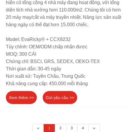
hiện có tổng cộng 4 nhà máy đang hoạt động, với tổng
diện tích nhà xưởng hơn 110.000m2. Chúng tôi có hơn
20 máy may/cắt và máy truyền nhiệt. Năng lực sản xuất
hàng ngày có thể đạt hơn 15.000 chiếc.
Model: EvaRicky® + CCX8232
Tùy chỉnh: OEM/ODM chấp nhận được
MOQ: 300 CÁI
Chứng chỉ: BSCI, GRS, SEDEX, OEKO-TEX
Thời gian dẫn: 30-45 ngày
Nơi xuất xứ: Tuyền Châu, Trung Quốc
Khả năng cung cấp: 450.000 mỗi tháng
Xem thêm >>
Gửi yêu cầu >>
«
1
2
3
4
»