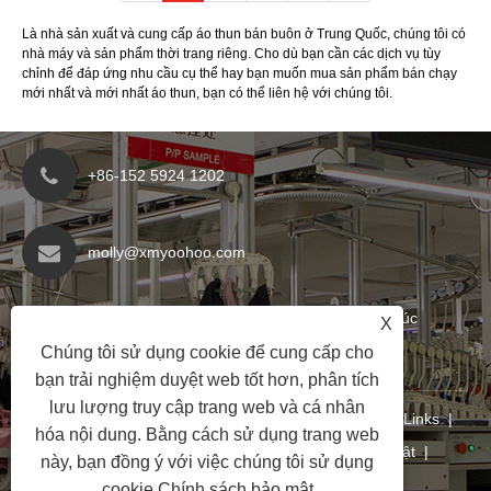
Là nhà sản xuất và cung cấp áo thun bán buôn ở Trung Quốc, chúng tôi có
nhà máy và sản phẩm thời trang riêng. Cho dù bạn cần các dịch vụ tùy
chỉnh để đáp ứng nhu cầu cụ thể hay bạn muốn mua sản phẩm bán chạy
mới nhất và mới nhất áo thun, bạn có thể liên hệ với chúng tôi.
+86-152 5924 1202
molly@xmyoohoo.com
Số 98 Xiangxing Rd, Quận Xiang Khănan, Phúc
X
Kiến, Trung Quốc. 361101
Chúng tôi sử dụng cookie để cung cấp cho
bạn trải nghiệm duyệt web tốt hơn, phân tích
lưu lượng truy cập trang web và cá nhân
Bản quyền © 2024 Xiamen Evaricky Trading Co.
Links
|
hóa nội dung. Bằng cách sử dụng trang web
Sitemap
|
RSS
|
XML
|
Chính sách bảo mật
|
này, bạn đồng ý với việc chúng tôi sử dụng
cookie.
Chính sách bảo mật