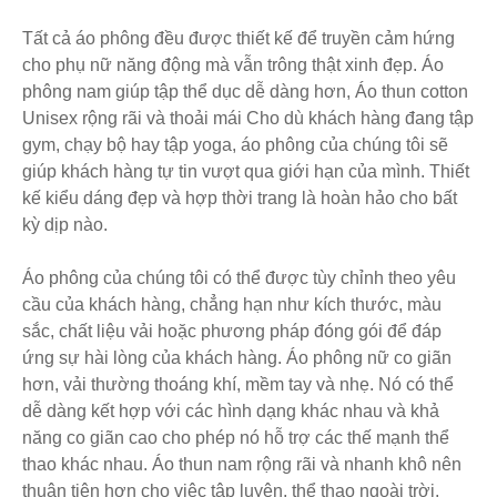
Tất cả áo phông đều được thiết kế để truyền cảm hứng
cho phụ nữ năng động mà vẫn trông thật xinh đẹp. Áo
phông nam giúp tập thể dục dễ dàng hơn, Áo thun cotton
Unisex rộng rãi và thoải mái Cho dù khách hàng đang tập
gym, chạy bộ hay tập yoga, áo phông của chúng tôi sẽ
giúp khách hàng tự tin vượt qua giới hạn của mình. Thiết
kế kiểu dáng đẹp và hợp thời trang là hoàn hảo cho bất
kỳ dịp nào.
Áo phông của chúng tôi có thể được tùy chỉnh theo yêu
cầu của khách hàng, chẳng hạn như kích thước, màu
sắc, chất liệu vải hoặc phương pháp đóng gói để đáp
ứng sự hài lòng của khách hàng. Áo phông nữ co giãn
hơn, vải thường thoáng khí, mềm tay và nhẹ. Nó có thể
dễ dàng kết hợp với các hình dạng khác nhau và khả
năng co giãn cao cho phép nó hỗ trợ các thế mạnh thể
thao khác nhau. Áo thun nam rộng rãi và nhanh khô nên
thuận tiện hơn cho việc tập luyện, thể thao ngoài trời.