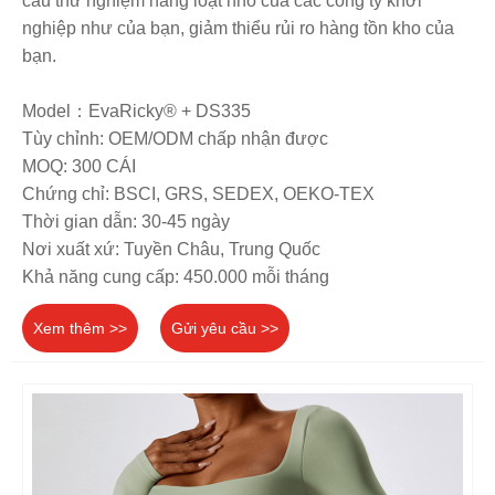
cầu thử nghiệm hàng loạt nhỏ của các công ty khởi
nghiệp như của bạn, giảm thiểu rủi ro hàng tồn kho của
bạn.
Model：EvaRicky® + DS335
Tùy chỉnh: OEM/ODM chấp nhận được
MOQ: 300 CÁI
Chứng chỉ: BSCI, GRS, SEDEX, OEKO-TEX
Thời gian dẫn: 30-45 ngày
Nơi xuất xứ: Tuyền Châu, Trung Quốc
Khả năng cung cấp: 450.000 mỗi tháng
Xem thêm >>
Gửi yêu cầu >>