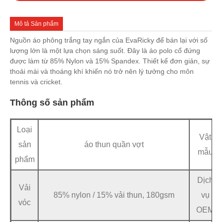
Mô tả Sản phẩm
Nguồn áo phông trắng tay ngắn của EvaRicky để bán lại với số
lượng lớn là một lựa chọn sáng suốt. Đây là áo polo cổ đứng
được làm từ 85% Nylon và 15% Spandex. Thiết kế đơn giản, sự
thoải mái và thoáng khí khiến nó trở nên lý tưởng cho môn
tennis và cricket.
Thông số sản phẩm
Loại
Vật
sản
áo thun quần vợt
mẫu
phẩm
Dịch
Vải
85% nylon / 15% vải thun, 180gsm
vụ
vóc
OEM