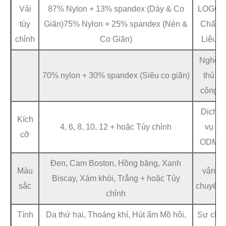
Vải
87% Nylon + 13% spandex (Dày & Co
LOGO
tùy
Giãn)75% Nylon + 25% spandex (Nén &
Chất
chỉnh
Co Giãn)
Liệu
Nghề
70% nylon + 30% spandex (Siêu co giãn)
thủ
công
Dịch
Kích
4, 6, 8, 10, 12 + hoặc Tùy chỉnh
vụ
cỡ
ODM
Đen, Cam Boston, Hồng băng, Xanh
Màu
vận
Biscay, Xám khói, Trắng + hoặc Tùy
sắc
chuyển
chỉnh
Tính
Da thứ hai, Thoáng khí, Hút ẩm Mồ hôi,
Sự chi