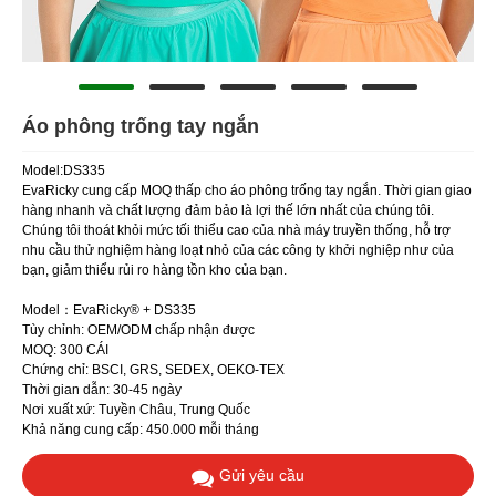
Áo phông trống tay ngắn
Model:DS335
EvaRicky cung cấp MOQ thấp cho áo phông trống tay ngắn. Thời gian giao
hàng nhanh và chất lượng đảm bảo là lợi thế lớn nhất của chúng tôi.
Chúng tôi thoát khỏi mức tối thiểu cao của nhà máy truyền thống, hỗ trợ
nhu cầu thử nghiệm hàng loạt nhỏ của các công ty khởi nghiệp như của
bạn, giảm thiểu rủi ro hàng tồn kho của bạn.
Model：EvaRicky® + DS335
Tùy chỉnh: OEM/ODM chấp nhận được
MOQ: 300 CÁI
Chứng chỉ: BSCI, GRS, SEDEX, OEKO-TEX
Thời gian dẫn: 30-45 ngày
Nơi xuất xứ: Tuyền Châu, Trung Quốc
Khả năng cung cấp: 450.000 mỗi tháng
Gửi yêu cầu