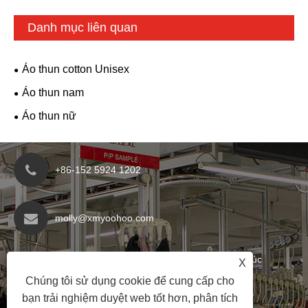
Danh mục liên quan
Áo thun cotton Unisex
Áo thun nam
Áo thun nữ
+86-152 5924 1202
molly@xmyoohoo.com
Số 98 Xiangxing Rd, Quận Xiang Khănan, Phúc
X
Kiến, Trung Quốc. 361101
Chúng tôi sử dụng cookie để cung cấp cho
bạn trải nghiệm duyệt web tốt hơn, phân tích