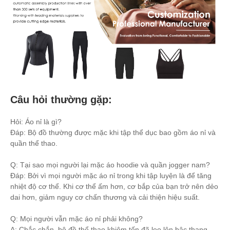
Câu hỏi thường gặp:
Hỏi: Áo nỉ là gì?
Đáp: Bộ đồ thường được mặc khi tập thể dục bao gồm áo nỉ và
quần thể thao.
Q: Tại sao mọi người lại mặc áo hoodie và quần jogger nam?
Đáp: Bởi vì mọi người mặc áo nỉ trong khi tập luyện là để tăng
nhiệt độ cơ thể. Khi cơ thể ấm hơn, cơ bắp của bạn trở nên dẻo
dai hơn, giảm nguy cơ chấn thương và cải thiện hiệu suất.
Q: Mọi người vẫn mặc áo nỉ phải không?
A: Chắc chắn, bộ đồ thể thao khiêm tốn đã leo lên bậc thang