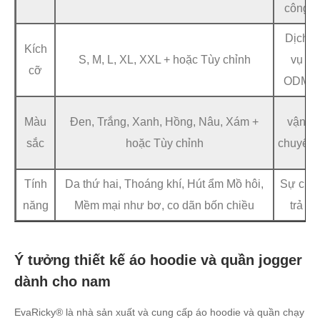
công
Dịch
Kích
S, M, L, XL, XXL + hoặc Tùy chỉnh
vụ
cỡ
ODM
Màu
Đen, Trắng, Xanh, Hồng, Nâu, Xám +
vận
sắc
hoặc Tùy chỉnh
chuyển
Tính
Da thứ hai, Thoáng khí, Hút ẩm Mồ hôi,
Sự chi
năng
Mềm mại như bơ, co dãn bốn chiều
trả
Ý tưởng thiết kế áo hoodie và quần jogger
dành cho nam
EvaRicky® là nhà sản xuất và cung cấp áo hoodie và quần chạy