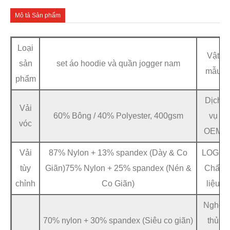
Mô tả Sản phẩm
Loại
Vật
sản
set áo hoodie và quần jogger nam
mẫu
phẩm
Dịch
Vải
60% Bông / 40% Polyester, 400gsm
vụ
vóc
OEM
Vải
87% Nylon + 13% spandex (Dày & Co
LOGO
tùy
Giãn)75% Nylon + 25% spandex (Nén &
Chất
chỉnh
Co Giãn)
liệu
Nghề
70% nylon + 30% spandex (Siêu co giãn)
thủ