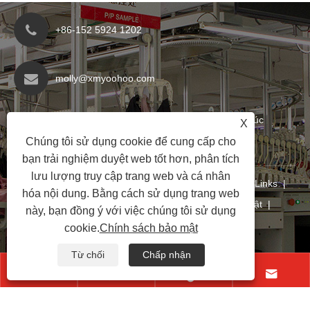
+86-152 5924 1202
molly@xmyoohoo.com
Số 98 Xiangxing Rd, Quận Xiang Khănan, Phúc
X
Kiến, Trung Quốc. 361101
Chúng tôi sử dụng cookie để cung cấp cho
bạn trải nghiệm duyệt web tốt hơn, phân tích
lưu lượng truy cập trang web và cá nhân
Bản quyền © 2024 Xiamen Evaricky Trading Co.
Links
|
hóa nội dung. Bằng cách sử dụng trang web
Sitemap
|
RSS
|
XML
|
Chính sách bảo mật
|
này, bạn đồng ý với việc chúng tôi sử dụng
cookie.
Chính sách bảo mật
Từ chối
Chấp nhận



